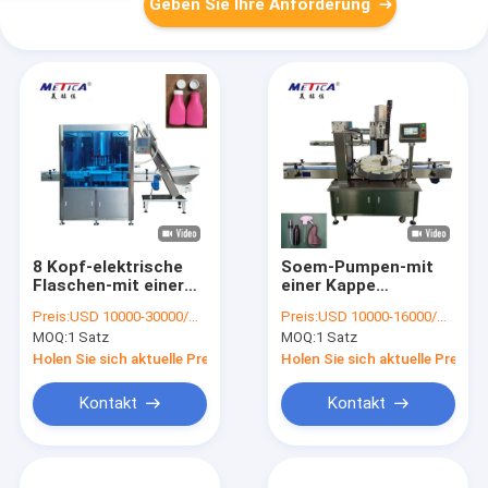
Geben Sie Ihre Anforderung
8 Kopf-elektrische
Soem-Pumpen-mit
Flaschen-mit einer
einer Kappe
Kappe bedeckende
bedeckende
Preis:
USD 10000-30000/SET
Preis:
USD 10000-16000/SET
Maschinen-
Maschine, mit einer
MOQ:
1 Satz
MOQ:
1 Satz
Hochgeschwindigkeitsdrehart
Kappe bedeckende
für Flip Caps
Maschine 220V 50HZ
Holen Sie sich aktuelle Preis
Holen Sie sich aktuelle Preis
Trigger
Kontakt
Kontakt