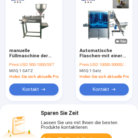
manuelle
Automatische
Füllmaschine der
Flaschen-mit einer
Flaschen-100ml-
Kappe bedeckende
Preis:
USD 500-1000/SET
Preis:
USD 10000-30000/SET
1000ml für
Maschinen-
MOQ:
1 SATZ
MOQ:
1 Satz
Flüssigkeit und Paste
Drehplastikart hohe
Geschwindigkeit des
Holen Sie sich aktuelle Preis
Holen Sie sich aktuelle Preis
Öl-8000BPH
Kontakt
Kontakt
Sparen Sie Zeit
Lassen Sie uns mit Ihnen die besten
Produkte kontaktieren.