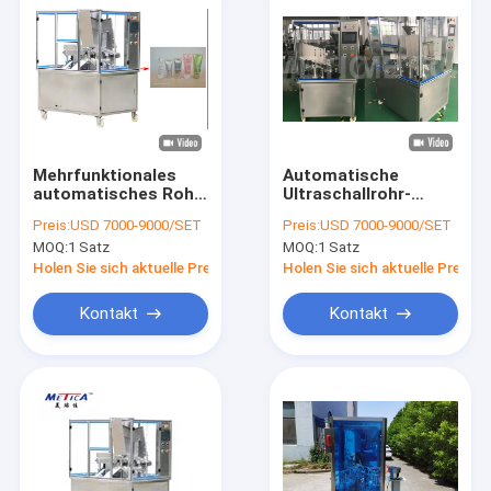
Mehrfunktionales
Automatische
automatisches Rohr-
Ultraschallrohr-
füllende versiegelnde
Füllung und
Preis:
USD 7000-9000/SET
Preis:
USD 7000-9000/SET
Maschinen-
versiegelnde
MOQ:
1 Satz
MOQ:
1 Satz
Ultraschallrohr-
Maschine für
Dichtungs-Maschine
Zahnpasta-
Holen Sie sich aktuelle Preis
Holen Sie sich aktuelle Preis
Handdesinfizierer
Kontakt
Kontakt
Haus
Produkte
VR Show