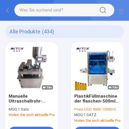
Alle Produkte
(434)
Manuelle
PlastikFüllmaschine
Ultraschallrohr-
der flaschen-500ml
Füllung und
mit Peristaltik-
MOQ:
1 Satz
Preis:
USD 9000-15000/SET
versiegelnde
Pumpen-
Holen Sie sich aktuelle Preis
MOQ:
1 SATZ
Maschine für Reihe
Getränkefüllmaschine
des weichen Rohrs
Holen Sie sich aktuelle Preis