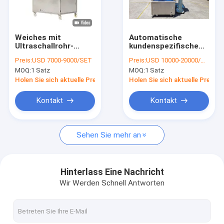
Über uns
Fabrik-Ausflug
Weiches mit
Automatische
Ultraschallrohr-
kundenspezifische
Qualitätskontrolle
füllende versiegelnde
Verpackmaschine-
Preis:
USD 7000-9000/SET
Preis:
USD 10000-20000/SET
Maschine für
Parfüm-
MOQ:
1 Satz
MOQ:
1 Satz
Handcreme-
Beispielversammlungs-
Treten Sie mit uns in Verbindung
Kosmetik
Maschine
Holen Sie sich aktuelle Preis
Holen Sie sich aktuelle Preis
Fordern Sie ein Zitat
Kontakt
Kontakt
Sehen Sie mehr an
FlaschenFüllmaschine
FLASCHEN-MIT EINER KAPPE BEDECKENDE MASCHINE
Hinterlass Eine Nachricht
Wir Werden Schnell Antworten
Etikettiermaschine der Flasche
Flaschenwaschmaschine