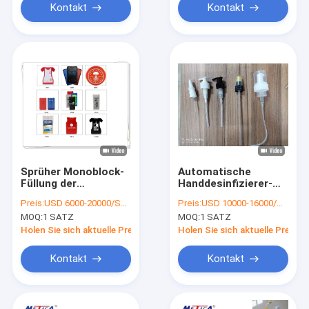
Kontakt
Kontakt
Sprüher Monoblock-
Automatische
Füllung der
Handdesinfizierer-
Kreditkarte-5ml-30ml
Flaschenkapsel-
Preis:
USD 6000-20000/SET
Preis:
USD 10000-16000/SET
und mit einer Kappe
Maschine und
MOQ:
1 SATZ
MOQ:
1 SATZ
bedeckende
Sprüher-Pumpen-
Maschine
Kappe
Holen Sie sich aktuelle Preis
Holen Sie sich aktuelle Preis
Kontakt
Kontakt