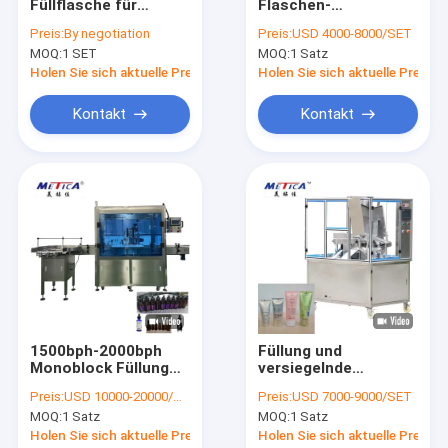
Füllflasche für
Flaschen-
Über uns
Parfüm, Verkleinern,
Etikettiermaschine
Preis:
By negotiation
Preis:
USD 4000-8000/SET
Etikettieren,
SS, Lippenstift-
MOQ:
1 SET
MOQ:
1 Satz
Boxmaschine
Unterseiten-
Fabrik-Ausflug
1800BPH
Aufkleber-
Holen Sie sich aktuelle Preis
Holen Sie sich aktuelle Preis
Etikettiermaschine
Qualitätskontrolle
Kontakt
Kontakt
Treten Sie mit uns in Verbindung
Fordern Sie ein Zitat
FlaschenFüllmaschine
FLASCHEN-MIT EINER KAPPE BEDECKENDE MASCHINE
1500bph-2000bph
Füllung und
Monoblock Füllung
versiegelnde
Etikettiermaschine der Flasche
und mit einer Kappe
Maschine 1.5KW des
Preis:
USD 10000-20000/SET
Preis:
USD 7000-9000/SET
bedeckende
Kunststoffrohr-
Flaschenwaschmaschine
MOQ:
1 Satz
MOQ:
1 Satz
Maschine für Flasche
1500Bph für
des ätherischen Öls
Handdesinfizierer
Holen Sie sich aktuelle Preis
Holen Sie sich aktuelle Preis