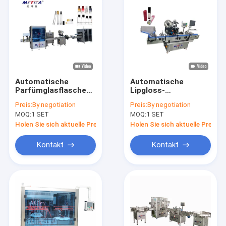
Automatische
Automatische
Parfümglasflasche
Lipgloss-
Füllung Krempeln
Bodenpositioniermaschi
Preis:
By negotiation
Preis:
By negotiation
Etikettierung Boxing-
MOQ:
1 SET
MOQ:
1 SET
Maschine
Holen Sie sich aktuelle Preis
Holen Sie sich aktuelle Preis
Kontakt
Kontakt