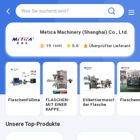
Metica Machinery (Shanghai) Co., Ltd.
19
5.0
Überprüfter Lieferant
YEARS
FlaschenFüllmaschine
FLASCHEN-
Etikettiermaschine
Flaschen
MIT EINER
der Flasche
KAPPE
BEDECKENDE
MASCHINE
Unsere Top-Produkte