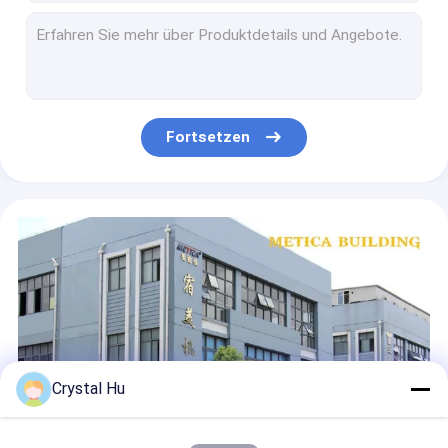
abfüllende automatische flüssige Füllung der Fertigungsstraße-10-100ml und mit einer Kappe bedeckende Maschine
automatische füllende mit einer Kappe bedeckende 5kw und Etikettiermaschine für Sprühflasche
Elektrische Flaschenkapsel-Selbstmaschine 2kw 1800BPH-9000BPH für Diebstahl-Beweis-Kappen
Lineares Glas-mit einer Kappe bedeckender Maschinen-automatischer Flaschen-Mützenmacher Machine 3000bph-6000bph METICA
Hohe abfüllende Länge Fertigungsstraße 7000mm Intellectualization für Speiseöl
Fortsetzen
Automatischer Planum-Kasten/Karten-Aufkleber-Etikettiermaschine
Füllung 220V 2kw Monoblock und mit einer Kappe bedeckende Maschinen-Handdesinfizierer-Füllungs-Linie
Automatische Spitzen- und untere Etikettiermaschine für Kosmetik Kasten und Flaschen-Etikettiermaschine
Selbstsahnehanddesinfizierer-Flaschenabfüllmaschine 2000BPH-3000BPH fertigte 500kg besonders an
Automatischer Oberflächen-Aufkleber-Etikettiermaschine für Kasten/Karten und Flaschen-Etikettiermaschine
Crystal Hu