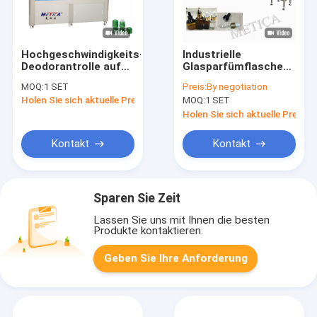
Hochgeschwindigkeits-
Industrielle
Deodorantrolle auf
Glasparfümflaschenfüllm
Flaschenfüllmaschine
1000-1800BPH
MOQ:
1 SET
Preis:
By negotiation
mit einstellbarem
Holen Sie sich aktuelle Preis
MOQ:
1 SET
Volumen für
Flaschenfüllgeräte
Holen Sie sich aktuelle Preis
Kontakt
Kontakt
Sparen Sie Zeit
Lassen Sie uns mit Ihnen die besten
Produkte kontaktieren.
Geben Sie Ihre Anforderung