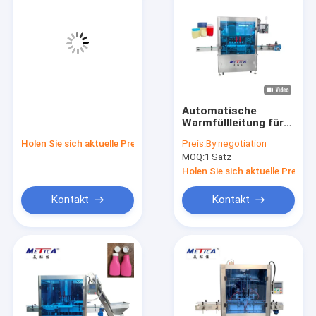
Automatische
Warmfüllleitung für
Vaseline-Deodorant
Holen Sie sich aktuelle Preis
Preis:
By negotiation
mit Kühlkanal
MOQ:
1 Satz
Holen Sie sich aktuelle Preis
Kontakt
Kontakt