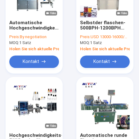
Automatische
Selbstder flaschen-
Hochgeschwindigkeits-
500BPH-1200BPH
Produktionslinie für
Erdnussbutter-
Preis:
By negotiation
Preis:
USD 13000-16000/SET
Schokoladenbohnen
Verpackmaschine der
MOQ:
1 Satz
MOQ:
1 Satz
und Süßigkeiten
Füllmaschine-300ml
Holen Sie sich aktuelle Preis
Holen Sie sich aktuelle Preis
Kontakt
Kontakt
Haus
Produkte
VR Show
Hochgeschwindigkeits-
Automatische runde