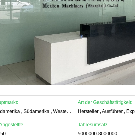
ptmarkt:
Art der Geschäftstätigkeit:
Nordamerika , Südamerika , Westeuropa , Osteuropa , Ostasien , Naher , Naher Osten , Afrika , Ozeanien , Weltweit
 Angestellte
Jahresumsatz
~50
5000000-8000000