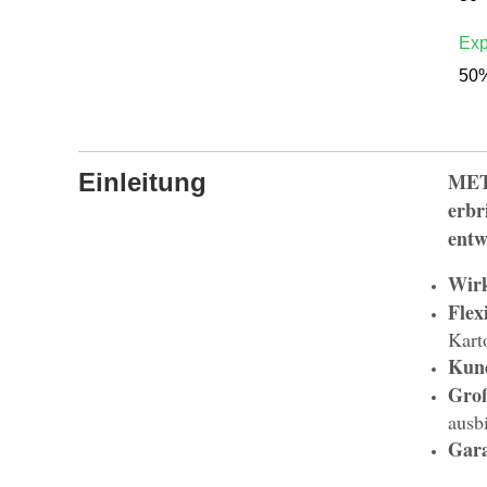
Exp
50%
Einleitung
MET
erbr
entw
Wirk
Fle
Kart
Ku
Gro
ausb
G