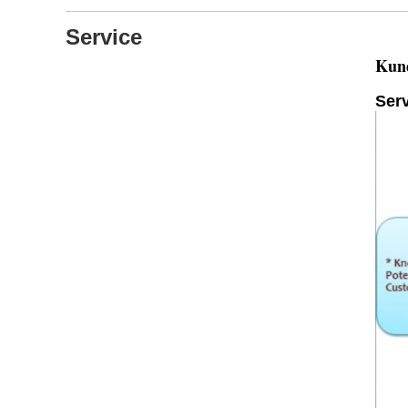
Service
Kund
Serv