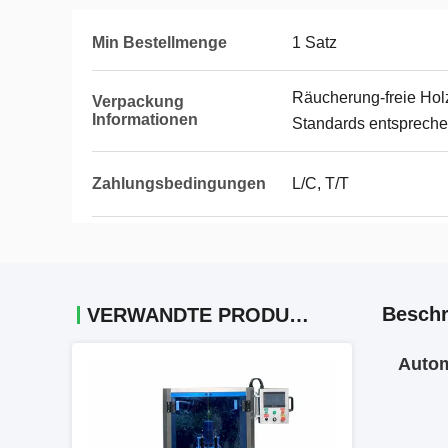
Min Bestellmenge
1 Satz
Räucherung-freie Holz
Verpackung
Informationen
Standards entsprech
Zahlungsbedingungen
L/C, T/T
Beschr
VERWANDTE PRODUKTE
Autom