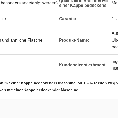
Qualifizierte Rate des Mit
besonders angefertigt werden)
Me
einer Kappe bedeckens:
eter
Garantie:
1-j
Aut
 und ähnliche Flasche
Produkt-Name:
Übe
be
Ing
Kundendienst erbracht:
ins
,
on mit einer Kappe bedeckender Maschine
METICA-Torsion weg v
von mit einer Kappe bedeckender Maschine