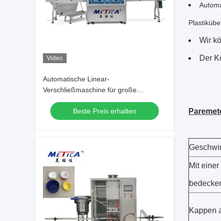
Automa
Plastiküb
Wir k
Der Kö
Video
Automatische Linear-
Verschließmaschine für große
Flaschen
Beste Preis erhalten
Paremet
Geschwin
Mit eine
bedecken
Kappen 