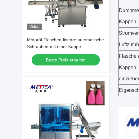
Durchmes
Kappen
Video
Stromve
Motoröl-Flaschen-lineare automatische
Luftzufuh
Schrauben-mit einer Kappe
bedeckendes Maschinen-Drücken und
Flasche
Beste Preis erhalten
Überwurfmutter
Kappen, 
einziehe
Eigensch