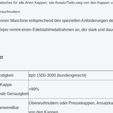
tisches für alle Arten Kappen, wie Ansatz/Twits weg von den Kappen u
erwurfmuttern
önnen Maschine entsprechend den speziellen Anforderungen d
rper nimmt einen Edelstahlmetallrahmen an, der stark und dauer
er
digkeit
bph 1500-3000 (kundengerecht)
r Kappe
>99%
de Genauigkeit
Überwurfmuttern oder Pressekappen, Ansatzka
anwendbar
von den Kappen