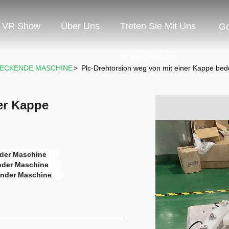
VR Show
Über Uns
Treten Sie Mit Uns
G
In Verbindung
DECKENDE MASCHINE
>
Plc-Drehtorsion weg von mit einer Kappe be
er Kappe
nder Maschine
nder Maschine
ender Maschine