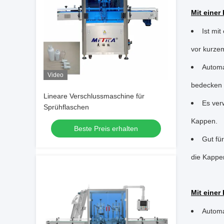
Mit eine
Ist mi
vor kurze
Automa
Video
bedecken 
Lineare Verschlussmaschine für
Es ver
Sprühflaschen
Kappen.
Beste Preis erhalten
Gut fü
die Kappe
Mit eine
Automa