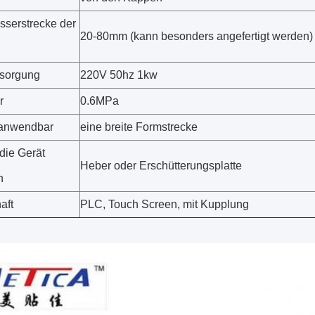
serstrecke der
20-80mm (kann besonders angefertigt werden)
rsorgung
220V 50hz 1kw
r
0.6MPa
 anwendbar
eine breite Formstrecke
die Gerät
Heber oder Erschütterungsplatte
n
aft
PLC, Touch Screen, mit Kupplung