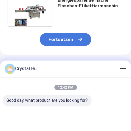
Energiesparende flache
Flaschen-Etikettiermaschine
50hz 2kw für Waschmittel
Fortsetzen
Empfohlene Produkte
Crystal Hu
12:42 PM
Good day, what product are you looking for?
Automatische
Automatische
Automatische
Flasche und kann
Rotationsetikettiermaschine
Hochgeschwind