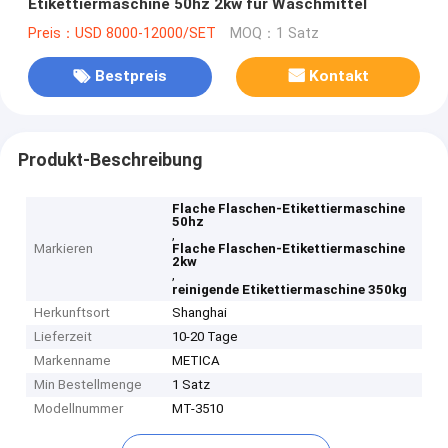
Etikettiermaschine 50hz 2kw für Waschmittel
Preis：USD 8000-12000/SET
MOQ：1 Satz
Bestpreis
Kontakt
Produkt-Beschreibung
Flache Flaschen-Etikettiermaschine
50hz
,
Markieren
Flache Flaschen-Etikettiermaschine
2kw
,
reinigende Etikettiermaschine 350kg
Herkunftsort
Shanghai
Lieferzeit
10-20 Tage
Markenname
METICA
Min Bestellmenge
1 Satz
Modellnummer
MT-3510