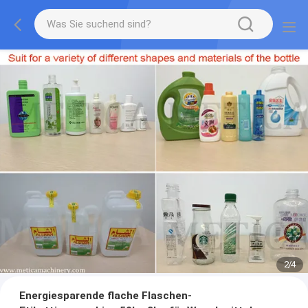
2
/
4
Energiesparende flache Flaschen-