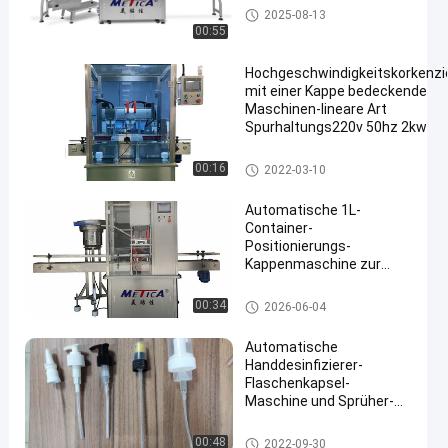
FLASCHEN-MIT EINER KAPPE
2025-08-13
BEDECKENDE MASCHINE
00:55
Hochgeschwindigkeitskorkenzi
mit einer Kappe bedeckende
Maschinen-lineare Art
Spurhaltungs220v 50hz 2kw
FLASCHEN-MIT EINER KAPPE BEDEC
00:16
2022-03-10
E MASCHINE
Automatische 1L-
Container-
Positionierungs-
Kappenmaschine zur
präzisen Abdichtung von
Flaschen
FLASCHEN-MIT EINER KAPPE
00:34
2026-06-04
BEDECKENDE MASCHINE
Automatische
Handdesinfizierer-
Flaschenkapsel-
Maschine und Sprüher-
Pumpen-Kappe
FLASCHEN-MIT EINER KAPPE
00:48
2022-09-30