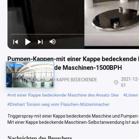
Pumpen-Kappen-mit einer Kappe bedeckende M
Kappe bedeckende Maschinen-1500BPH
2021-12-
FLASCHEN-MIT EINER KAPPE BEDECKENDE
MASCHINE
01
#
mit einer Kappe bedeckende Maschine des Ansatz-1kw
#
Lösen
#
Drehart Torsion weg vom Flaschen-Mützenmacher
Triggerspray-mit einer Kappe bedeckende Maschine und Pumpen
Mit einer Kappe bedeckende Maschinen-Selbstanwendung Ist autom
Nachrichten des Besuchers