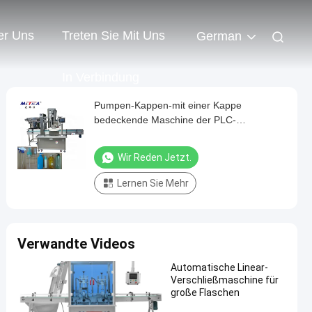
er Uns
Treten Sie Mit Uns
German
In Verbindung
Pumpen-Kappen-mit einer Kappe
bedeckende Maschine der PLC-
Triggerspray-mit einer Kappe bedeckende
Maschinen-1500BPH
Wir Reden Jetzt.
Lernen Sie Mehr
Verwandte Videos
Automatische Linear-
Verschließmaschine für
große Flaschen