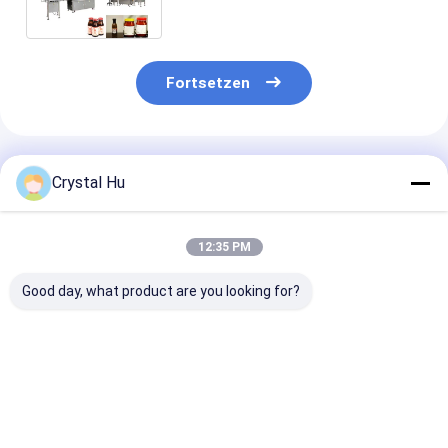
Füllmaschine-9000mm
Fortsetzen
Empfohlene Produkte
Crystal Hu
12:35 PM
Good day, what product are you looking for?
8000mm Längen-
METICA süßen
Luftzufuhr
abfüllende
abfüllende
kosmetisches
Fertigungsstraße-
Fertigungsstraße-
Pulver-abfülle
automatische Sirup-
Haustier-Flaschen-
Fertigungsstr
Füllmaschine
Füllung und mit einer
PLC-Steuer0.
Bestpreis
Bestpreis
Bestprei
Kappe bedeckende