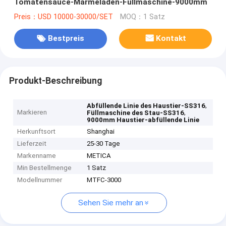
Tomatensauce-Marmeladen-Füllmaschine-9000mm
Preis：USD 10000-30000/SET
MOQ：1 Satz
Bestpreis
Kontakt
Produkt-Beschreibung
,
Abfüllende Linie des Haustier-SS316
Markieren
,
Füllmaschine des Stau-SS316
9000mm Haustier-abfüllende Linie
Herkunftsort
Shanghai
Lieferzeit
25-30 Tage
Markenname
METICA
Min Bestellmenge
1 Satz
Modellnummer
MTFC-3000
Sehen Sie mehr an