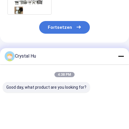
Steuer0.8mpa
Fortsetzen
Empfohlene Produkte
Crystal Hu
4:38 PM
Good day, what product are you looking for?
Abfüllende Linie
8000mm Längen-
METICA süßen
Länge des Haustier-
abfüllende
abfüllende
SS316 der
Fertigungsstraße-
Fertigungsstr
Tomatensauce-
automatische Sirup-
Haustier-Flas
Marmeladen-
Füllmaschine
Füllung und mi
Bestpreis
Bestpreis
Bestprei