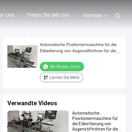
er Uns
Treten Sie Mit Uns
German
In Verbindung
Automatische Positioniermaschine für die
Etikettierung von Augenstiftröhren für die
Kosmetikindustrie
Wir Reden Jetzt.
Lernen Sie Mehr
Verwandte Videos
Automatische
Positioniermaschine für
die Etikettierung von
Augenstiftröhren für die