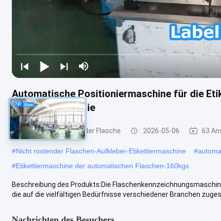
Automatische Positioniermaschine für die Eti
Kosmetikindustrie
Etikettiermaschine der Flasche
2026-05-06
63 An
#
Nicht rostender Flaschen-Aufkleber-Etikettiermaschine
#
automa
#
Etikettiermaschine der automatischen Flaschen-160kgs
Beschreibung des Produkts:Die Flaschenkennzeichnungsmaschine 
die auf die vielfältigen Bedürfnisse verschiedener Branchen zugesch
Nachrichten des Besuchers