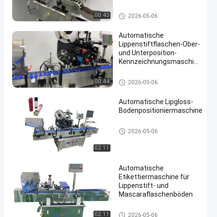
Kosmetikindustrie
Etikettiermaschine der Flasche
00:43
2026-05-06
Automatische
Lippenstiftflaschen-Ober-
und Unterposition-
Kennzeichnungsmaschine
für Kosmetika
Etikettiermaschine der Flasche
00:44
2026-05-06
Automatische Lipgloss-
Bodenpositioniermaschine
Etikettiermaschine der Flasche
2026-05-06
02:11
Automatische
Etikettiermaschine für
Lippenstift- und
Mascaraflaschenböden
Etikettiermaschine der Flasche
02:11
2026-05-06