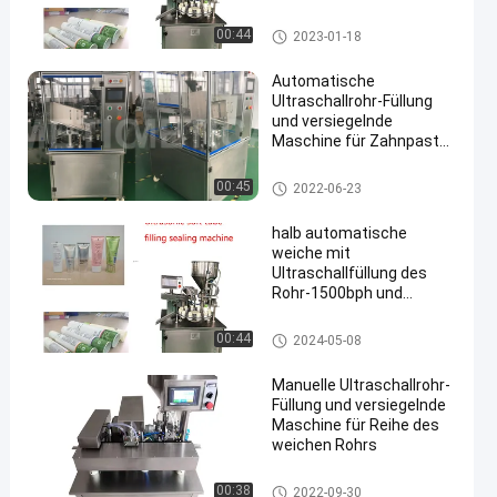
Rohr-Füllung und Dichtungs-M
00:44
2023-01-18
aschine
Automatische
Ultraschallrohr-Füllung
und versiegelnde
Maschine für Zahnpasta-
Handdesinfizierer
Rohr-Füllung und Dichtungs-M
00:45
2022-06-23
aschine
halb automatische
weiche mit
Ultraschallfüllung des
Rohr-1500bph und
versiegelndes
Maschinen-Holzetui-
Rohr-Füllung und Dichtungs-M
00:44
2024-05-08
Verpacken
aschine
Manuelle Ultraschallrohr-
Füllung und versiegelnde
Maschine für Reihe des
weichen Rohrs
Rohr-Füllung und Dichtungs-M
00:38
2022-09-30