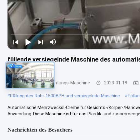
füllende versiegelnde Maschine des automat
Ultraschallrohr
Rohr-Füllung und Dichtungs-Maschine
2023-01-18
#
Füllung des Rohr-1500BPH und versiegelnde Maschine
#
Füllu
Automatische Mehrzwecköl-Creme für Gesichts-/Körper-/Handweic
Anwendung: Diese Maschine ist für das Plastik- und zusammenges
Nachrichten des Besuchers