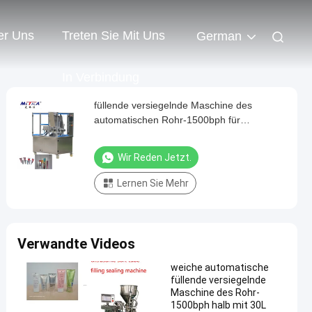
er Uns
Treten Sie Mit Uns
German
In Verbindung
füllende versiegelnde Maschine des
automatischen Rohr-1500bph für
Sahneweiches mit Ultraschallrohr
Wir Reden Jetzt.
Lernen Sie Mehr
Verwandte Videos
weiche automatische
füllende versiegelnde
Maschine des Rohr-
1500bph halb mit 30L