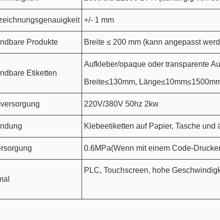
eichnungsgenauigkeit
+/- 1 mm
ndbare Produkte
Breite ≤ 200 mm (kann angepasst werd
Aufkleber/opaque oder transparente Au
dbare Etiketten
Breite≤130mm, Länge≤10mm≤1500m
versorgung
220V/380V 50hz 2kw
ndung
Klebeetiketten auf Papier, Tasche und
ersorgung
0.6MPa(Wenn mit einem Code-Drucker
PLC, Touchscreen, hohe Geschwindigk
mal