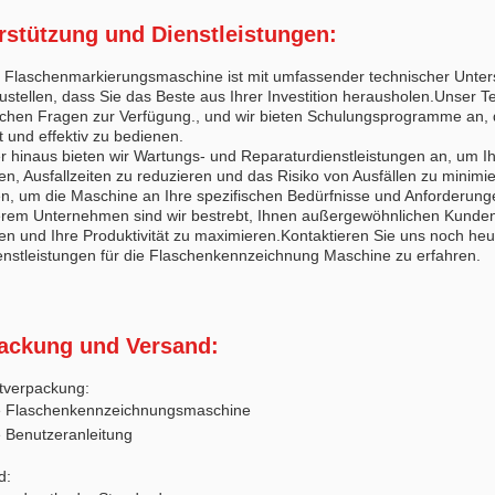
rstützung und Dienstleistungen:
 Flaschenmarkierungsmaschine ist mit umfassender technischer Unters
ustellen, dass Sie das Beste aus Ihrer Investition herausholen.Unser 
schen Fragen zur Verfügung., und wir bieten Schulungsprogramme an, 
nt und effektiv zu bedienen.
r hinaus bieten wir Wartungs- und Reparaturdienstleistungen an, um 
ben, Ausfallzeiten zu reduzieren und das Risiko von Ausfällen zu min
en, um die Maschine an Ihre spezifischen Bedürfnisse und Anforderun
rem Unternehmen sind wir bestrebt, Ihnen außergewöhnlichen Kundendien
hen und Ihre Produktivität zu maximieren.Kontaktieren Sie uns noch h
enstleistungen für die Flaschenkennzeichnung Maschine zu erfahren.
ackung und Versand:
tverpackung:
e Flaschenkennzeichnungsmaschine
 Benutzeranleitung
d: