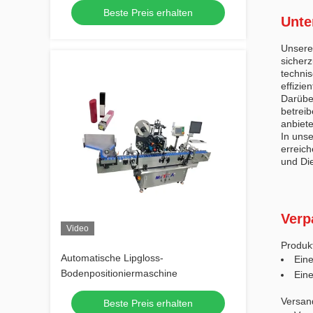
Beste Preis erhalten
Unte
Unsere
sicherz
techni
effizie
Darübe
betrei
anbiet
In unse
erreic
und Di
Verp
Video
Produk
Automatische Lipgloss-
Ein
Bodenpositioniermaschine
Eine
Versan
Beste Preis erhalten