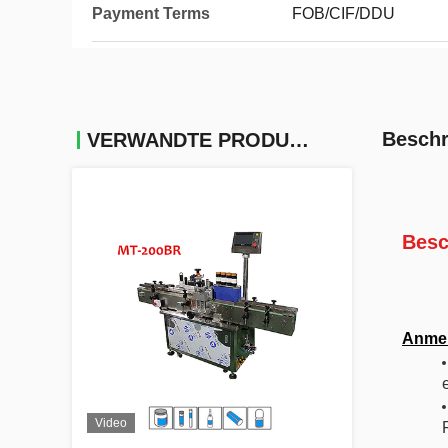
Payment Terms
FOB/CIF/DDU
Beschr
VERWANDTE PRODUKTE
Besc
Anmel
Video