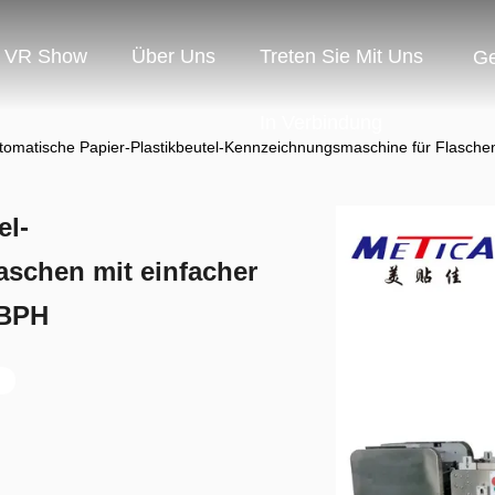
VR Show
Über Uns
Treten Sie Mit Uns
G
In Verbindung
tomatische Papier-Plastikbeutel-Kennzeichnungsmaschine für Flasche
el-
schen mit einfacher
 BPH