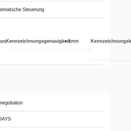
omatische Steuerung
Kennzeichnungsgenauigkeit:
+-1mm
Kennzeichnungska
mm
negotiation
DAYS