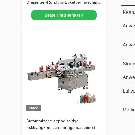
Dreiseiten-Rundum-Etikettiermaschine
für eine effiziente Etikettenanbringung
Kennz
Beste Preis erhalten
Anwe
Anwen
Strom
Anwe
Luftv
Video
Merk
Automatische doppelseitige
Eckklappkennzeichnungsmaschine für
eine effiziente Etikettierung