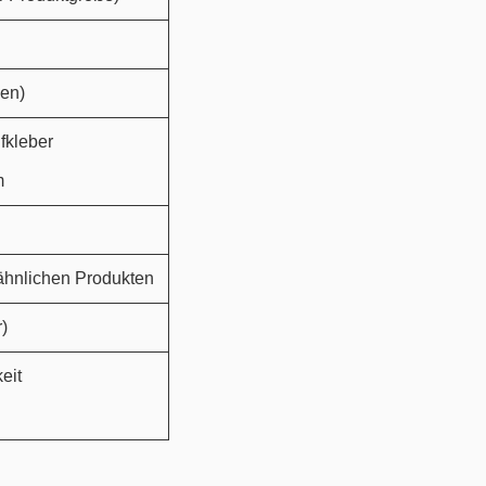
en)
fkleber
m
 ähnlichen Produkten
)
eit