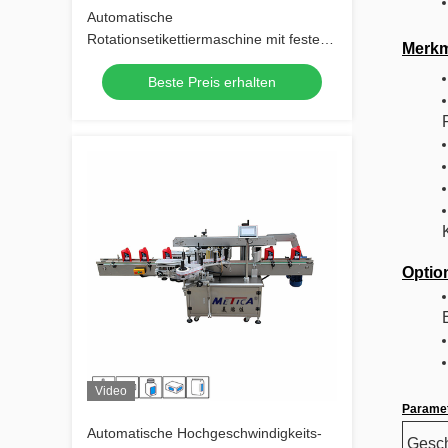
Automatische
Rotationsetikettiermaschine mit fester
Merkm
Position für runde Behälter
Beste Preis erhalten
Optio
Video
Paramet
Automatische Hochgeschwindigkeits-
Gesch