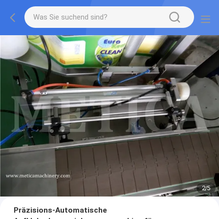
2
/
5
Präzisions-Automatische