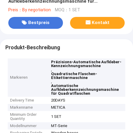
Aufkleberkennzeichnungsmaschine für
Quadratflaschen
Preis：By negotiation
MOQ：1 SET
Bestpreis
Kontakt
Produkt-Beschreibung
Präzisions-Automatische Aufkleber-
Kennzeichnungsmaschine
,
Quadratische Flaschen-
Markieren
Etikettiermaschine
,
Automatische
Aufkleberkennzeichnungsmaschine
für Quadratflaschen
Delivery Time
20DAYS
Markenname
METICA
Minimum Order
1 SET
Quantity
Modellnummer
MT-Serie
Packaging Details
Wooden boxes