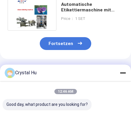
Automatische
Etikettiermaschine mit
Schrumpfhülle 1000-10000
Price： 1 SET
rpm
Fortsetzen
Empfohlene Produkte
Crystal Hu
12:46 AM
Good day, what product are you looking for?
Automatische
Automatische
Automatische