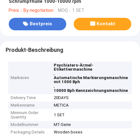
Schrumpfhülle 1000-10000 rpm
Preis：By negotiation
MOQ：1 SET
Bestpreis
Kontakt
Produkt-Beschreibung
Psychiaters-Ärmel-
Etikettiermaschine
,
Markieren
Automatische Markierungsmaschine
mit 1000 Bph
,
10000 Bph Kennzeichnungsmaschine
Delivery Time
20DAYS
Markenname
METICA
Minimum Order
1 SET
Quantity
Modellnummer
MT-Serie
Packaging Details
Wooden boxes