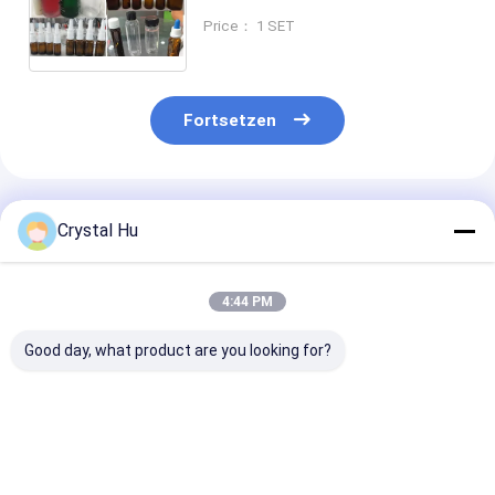
für die Pharmaindustrie
Price： 1 SET
Fortsetzen
Empfohlene Produkte
Crystal Hu
4:44 PM
Good day, what product are you looking for?
Rotations-
Maschinen zur
Kundenspezifi
Flaschenspülmaschine
Trocknung von
Rotationswas
mit Luft- und
Flaschen oder
mit Luftwäsch
Wasserspülung
Flaschenwaschmaschinen
Wasseraufstei