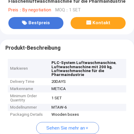
Flaschenluftwaschmaschine für die Pharmaindustrie
Preis：By negotiation
MOQ：1 SET
Bestpreis
Kontakt
Produkt-Beschreibung
,
PLC-System Luftwaschmaschine
,
Luftwaschmaschine mit 200 kg
Markieren
Luftwaschmaschine für die
Pharmaindustrie
Delivery Time
20DAYS
Markenname
METICA
Minimum Order
1 SET
Quantity
Modellnummer
MTAW-6
Packaging Details
Wooden boxes
Sehen Sie mehr an