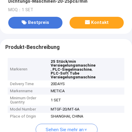
Dichtungs-Maschinen-20-25pcs/min
MOQ：1 SET
Bestpreis
Kontakt
Produkt-Beschreibung
25 Stück/min
Versiegelungsmaschine
Markieren
,
,
PLC-Siegelmaschine
PLC-Soft Tube
Versiegelungsmaschine
Delivery Time
20DAYS
Markenname
METICA
Minimum Order
1 SET
Quantity
Model Number
MTGF-20/MT-6A
Place of Origin
SHANGHAI, CHINA
Sehen Sie mehr an