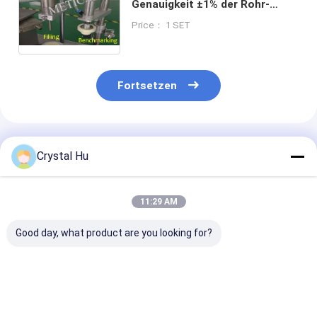
Genauigkeit ±1% der Rohr-
Dichtungs-Maschinen-20-
Price： 1 SET
25pcs/min
Fortsetzen
Empfohlene Produkte
Crystal Hu
11:29 AM
Good day, what product are you looking for?
Füllung des Rohr-
20-25pcs/min
10-50mm Rohr
50ml und
füllendes
Füllmaschine 
versiegelnde
versiegelndes
füllender Stre