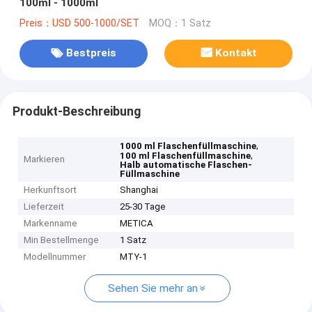
100ml - 1000ml
Preis：USD 500-1000/SET
MOQ：1 Satz
Bestpreis
Kontakt
Produkt-Beschreibung
,
1000 ml Flaschenfüllmaschine
,
100 ml Flaschenfüllmaschine
Markieren
Halb automatische Flaschen-
Füllmaschine
Herkunftsort
Shanghai
Lieferzeit
25-30 Tage
Markenname
METICA
Min Bestellmenge
1 Satz
Modellnummer
MTY-1
Sehen Sie mehr an