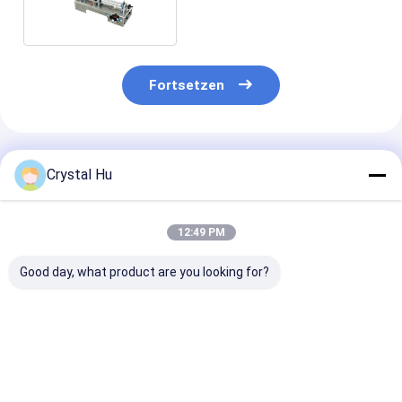
Fortsetzen
Empfohlene Produkte
Crystal Hu
12:49 PM
Good day, what product are you looking for?
PLC-Steuerung
4 Köpfe Servomotor
PLC-gesteuert
vollautomatische
Kolbenfüllmechanismus
Flaschenfüllg
Flaschenfüllmaschine
/ Flaschenfüllsystem
für die Fülllinie
Bestpreis
Bestpreis
Bestprei