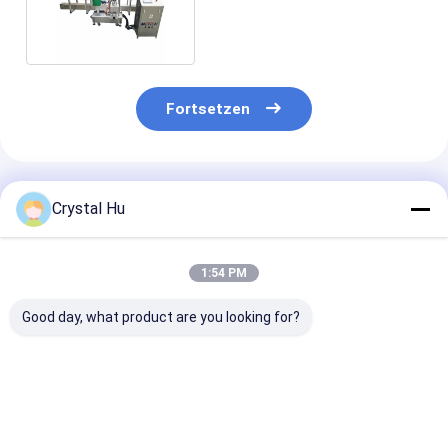
für Farben-Eimer
Fortsetzen
Empfohlene Produkte
Crystal Hu
1:54 PM
Good day, what product are you looking for?
Automatische
Automatische
Automatische
Flasche und kann
Rotationsetikettiermaschine
Hochgeschwind
Ärmel-Psychiaters-
mit fester Position
Dreiseiten-Ru
Etikettiermaschine
für runde Behälter
Etikettiermas