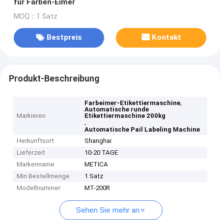
für Farben-Eimer
MOQ：1 Satz
Bestpreis
Kontakt
Produkt-Beschreibung
,
Farbeimer-Etikettiermaschine
Automatische runde
Markieren
Etikettiermaschine 200kg
,
Automatische Pail Labeling Machine
Herkunftsort
Shanghai
Lieferzeit
10-20 TAGE
Markenname
METICA
Min Bestellmenge
1 Satz
Modellnummer
MT-200R
Sehen Sie mehr an