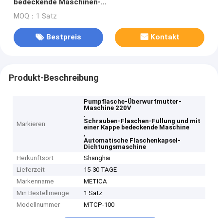
bedeckende Maschinen-
Handzuführungsüberwurfmutter-Maschine
MOQ：1 Satz
Bestpreis
Kontakt
Produkt-Beschreibung
Pumpflasche-Überwurfmutter-
Maschine 220V
,
Schrauben-Flaschen-Füllung und mit
Markieren
einer Kappe bedeckende Maschine
,
Automatische Flaschenkapsel-
Dichtungsmaschine
Herkunftsort
Shanghai
Lieferzeit
15-30 TAGE
Markenname
METICA
Min Bestellmenge
1 Satz
Modellnummer
MTCP-100