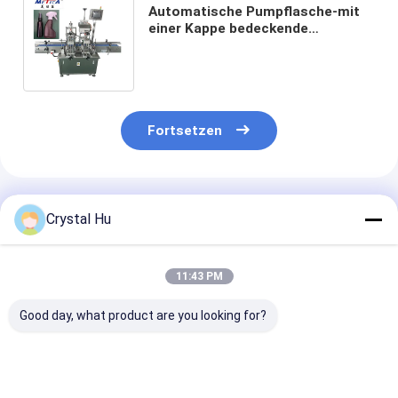
Automatische Pumpflasche-mit
einer Kappe bedeckende
Maschinen-
Handzuführungsüberwurfmutter-
Maschine
Fortsetzen
Empfohlene Produkte
Crystal Hu
11:43 PM
Good day, what product are you looking for?
Automatische 1L-
Lineare
Automatische
Container-
Verschlussmaschine
Linear-