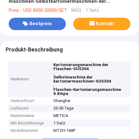
maschinen-Selbstkartoniermaschinen-der
Maschinen-0.8mpa
Preis：USD 8000-20000/SET
MOQ：1 Satz
Bestpreis
Kontakt
Produkt-Beschreibung
Kartonierungsmaschine der
Flaschen-SUS304
,
Selbstmaschine der
Markieren
kartoniermaschinen-SUS304
,
Flaschen-Kartonierungsmaschine
0.8mpa
Herkunftsort
Shanghai
Lieferzeit
25-30 Tage
Markenname
METICA
Min Bestellmenge
1 Satz
Modellnummer
MTZH-140P