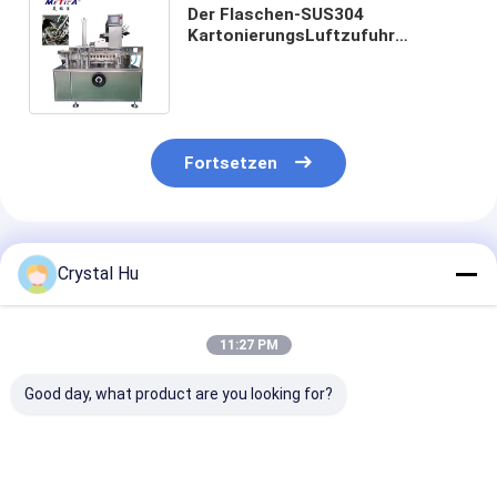
Der Flaschen-SUS304
KartonierungsLuftzufuhr
maschinen-
Selbstkartoniermaschinen-der
Maschinen-0.8mpa
Fortsetzen
Empfohlene Produkte
Crystal Hu
11:27 PM
Good day, what product are you looking for?
maschinen-
maschinen-
99% Genauigke
automatische
automatische
Selbstflasche