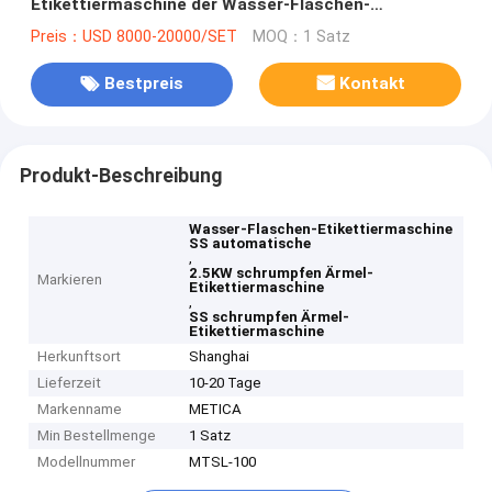
Etikettiermaschine der Wasser-Flaschen-
Etikettiermaschine-2.5KW
Preis：USD 8000-20000/SET
MOQ：1 Satz
Bestpreis
Kontakt
Produkt-Beschreibung
Wasser-Flaschen-Etikettiermaschine
SS automatische
,
2.5KW schrumpfen Ärmel-
Markieren
Etikettiermaschine
,
SS schrumpfen Ärmel-
Etikettiermaschine
Herkunftsort
Shanghai
Lieferzeit
10-20 Tage
Markenname
METICA
Min Bestellmenge
1 Satz
Modellnummer
MTSL-100