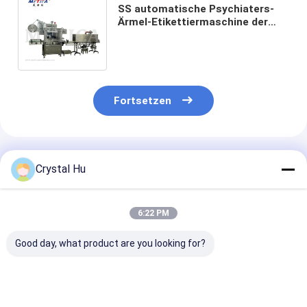
SS automatische Psychiaters-
Ärmel-Etikettiermaschine der
Wasser-Flaschen-
Etikettiermaschine-2.5KW
Fortsetzen
Empfohlene Produkte
Crystal Hu
6:22 PM
Good day, what product are you looking for?
Automatische
Automatische
Automatische
Flasche und kann
Rotationsetikettiermaschine
Hochgeschwind