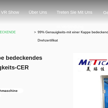
VR Show
Über Uns
Treten Sie Mit Uns
G
In Verbindung
DECKENDE
>
99% Genauigkeits-mit einer Kappe bedecke
Drehzertifikat
pe bedeckendes
keits-CER
ehmaschine