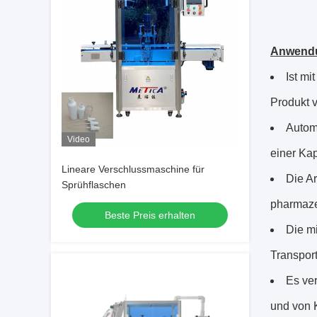
Anwend
Ist m
Produkt 
Autom
Video
einer Ka
Lineare Verschlussmaschine für
Die Ar
Sprühflaschen
pharmaze
Beste Preis erhalten
Die m
Transport
Es ve
und von 