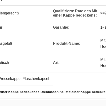
Qualifizierte Rate des Mit
engerecht)
>=
einer Kappe bedeckens:
er
Garantie:
1-j
Mit
asgefäß
Produkt-Name:
Hoc
Mit
atisch
Art:
Ho
Pressekappe, Flaschenkapsel
,
 einer Kappe bedeckende Drehmaschine
Mit einer Kappe bedeck