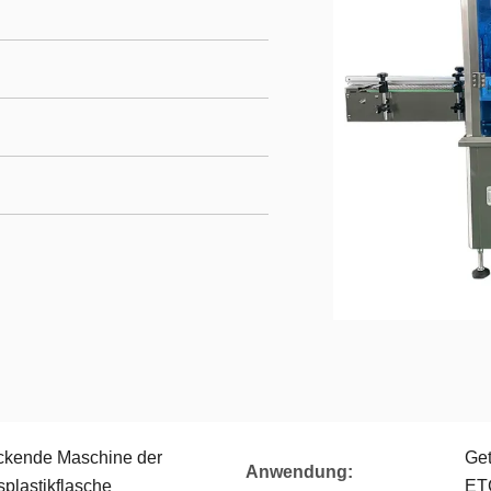
ckende Maschine der
Get
Anwendung:
plastikflasche
ET