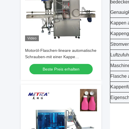
bedecke
Genauigk
Kappen 
Kappeng
Video
Stromve
Motoröl-Flaschen-lineare automatische
Luftzufuh
Schrauben-mit einer Kappe
bedeckendes Maschinen-Drücken und
Maschin
Beste Preis erhalten
Überwurfmutter
Flasche
Kappenfü
Eigensch