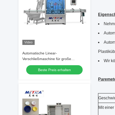
Eigensc
Nehme
Autom
Autom
Video
Plastikü
Automatische Linear-
Verschließmaschine für große
Wir k
Flaschen
Beste Preis erhalten
Paremet
Geschwin
Mit eine