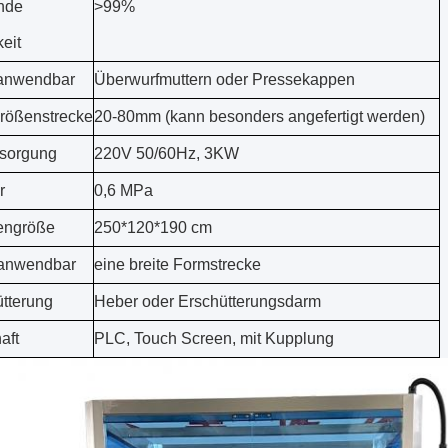
nde
>99%
eit
anwendbar
Überwurfmuttern oder Pressekappen
rößenstrecke
20-80mm (kann besonders angefertigt werden)
rsorgung
220V 50/60Hz, 3KW
r
0,6 MPa
engröße
250*120*190 cm
 anwendbar
eine breite Formstrecke
tterung
Heber oder Erschütterungsdarm
aft
PLC, Touch Screen, mit Kupplung