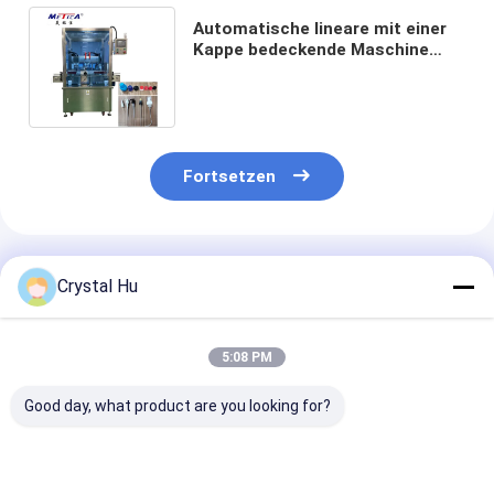
Automatische lineare mit einer
Kappe bedeckende Maschine
METICA für Plastikflasche 2000-
6000bph
Fortsetzen
Empfohlene Produkte
Crystal Hu
5:08 PM
Good day, what product are you looking for?
Automatische 1L-
Lineare
Automatische