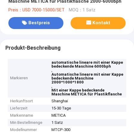
Maschine METICA für Plastikflasche 2000-6000bph
Preis：USD 7000-15000/SET
MOQ：1 Satz
Bestpreis
Kontakt
Produkt-Beschreibung
automatische lineare mit einer Kappe
bedeckende Maschine 6000bph
,
Automatische lineare mit einer Kappe
Markieren
bedeckende Maschine
2000*1000*1800
,
Mit einer Kappe bedeckende
Maschine METICA für Plastikflasche
Herkunftsort
Shanghai
Lieferzeit
15-30 Tage
Markenname
METICA
Min Bestellmenge
1 Satz
Modellnummer
MTCP-300