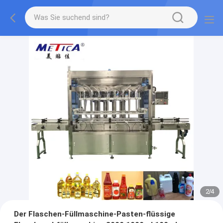
2
/
4
Der Flaschen-Füllmaschine-Pasten-flüssige