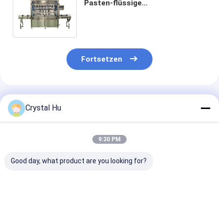
Pasten-flüssige
Flaschenabfüllmaschine 3000
1000ml 100ml Flasche/Stunde
Fortsetzen
Empfohlene Produkte
Crystal Hu
9:30 PM
Good day, what product are you looking for?
PLC-Steuerung
4 Köpfe Servomotor
PLC-gesteuert
vollautomatische
Kolbenfüllmechanismus
Flaschenfüllg
Flaschenfüllmaschine
/ Flaschenfüllsystem