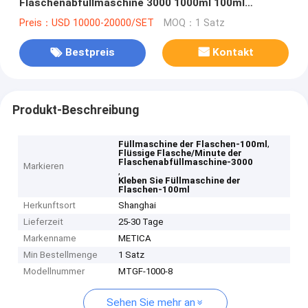
Flaschenabfüllmaschine 3000 1000ml 100ml
Flasche/Stunde
Preis：USD 10000-20000/SET
MOQ：1 Satz
Bestpreis
Kontakt
Produkt-Beschreibung
,
Füllmaschine der Flaschen-100ml
Flüssige Flasche/Minute der
Flaschenabfüllmaschine-3000
Markieren
,
Kleben Sie Füllmaschine der
Flaschen-100ml
Herkunftsort
Shanghai
Lieferzeit
25-30 Tage
Markenname
METICA
Min Bestellmenge
1 Satz
Modellnummer
MTGF-1000-8
Sehen Sie mehr an