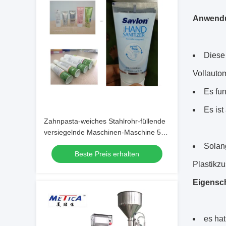
Anwend
Diese
Vollautom
Es fun
Es ist
Zahnpasta-weiches Stahlrohr-füllende
versiegelnde Maschinen-Maschine 50-
300ml
Solang
Beste Preis erhalten
Plastikz
Eigensch
es ha