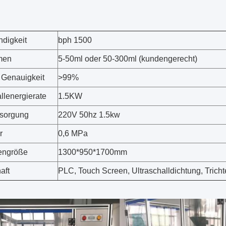
digkeit
bph 1500
men
5-50ml oder 50-300ml (kundengerecht)
 Genauigkeit
>
99%
llenergierate
1.5KW
rsorgung
220V 50hz 1.5kw
r
0,6 MPa
engröße
1300*950*1700mm
aft
PLC, Touch Screen, Ultraschalldichtung, Tricht