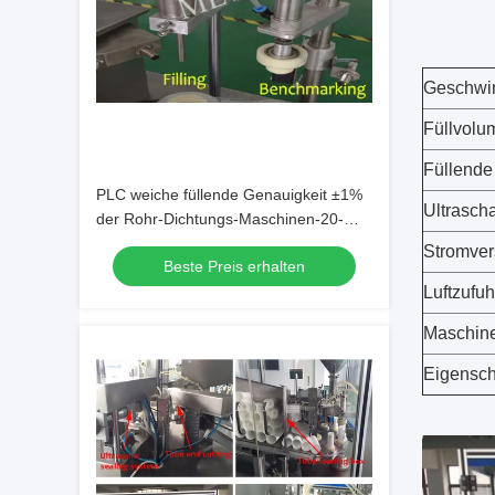
Geschwin
Füllvolu
Füllende
PLC weiche füllende Genauigkeit ±1%
Ultrascha
der Rohr-Dichtungs-Maschinen-20-
25pcs/min
Stromve
Beste Preis erhalten
Luftzufuh
Maschin
Eigensch