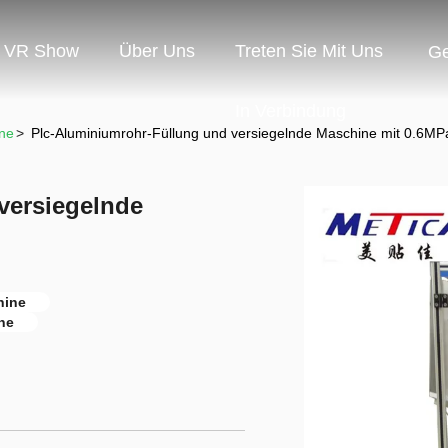
VR Show
Über Uns
Treten Sie Mit Uns
G
In Verbindung
ne
>
Plc-Aluminiumrohr-Füllung und versiegelnde Maschine mit 0.6MPa
versiegelnde
hine
ne