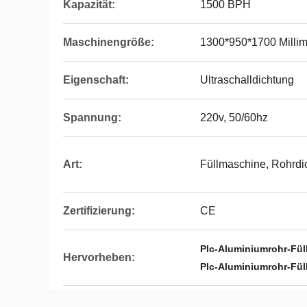
Kapazität:
1500 BPH
Maschinengröße:
1300*950*1700 Millim
Eigenschaft:
Ultraschalldichtung
Spannung:
220v, 50/60hz
Art:
Füllmaschine, Rohrd
Zertifizierung:
CE
Plc-Aluminiumrohr-Fül
Hervorheben:
Plc-Aluminiumrohr-Fü