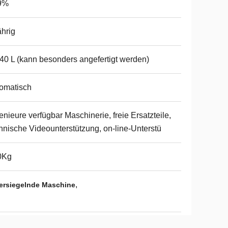
9%
ährig
40 L (kann besonders angefertigt werden)
omatisch
enieure verfügbar Maschinerie, freie Ersatzteile,
hnische Videounterstützung, on-line-Unterstü
0Kg
,
ersiegelnde Maschine