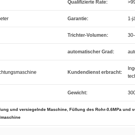
Qualifizierte Rate:
>9
eter
Garantie:
1-j
Trichter-Volumen:
30-
automatischer Grad:
aut
Ing
ichtungsmaschine
Kundendienst erbracht:
tec
Gewicht:
30
,
lung und versiegelnde Maschine
Füllung des Rohr-0.6MPa und v
llmaschine