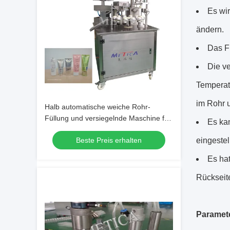
Es wi
ändern.
Das Fü
Die ve
Temperat
im Rohr u
Halb automatische weiche Rohr-
Füllung und versiegelnde Maschine für
Es ka
pharmazeutische chemische und
Beste Preis erhalten
eingestel
Lebensmittelindustrien
Es hat
Rückseit
Paramet