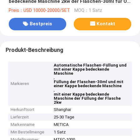
bedeckende Maschine 2kw der Flaschen-30ml für Öl-
Patrone
Preis：USD 10000-20000/SET
MOQ：1 Satz
Bestpreis
Kontakt
Produkt-Beschreibung
Automatische Flaschen-Füllung und
mit einer Kappe bedeckende
Maschine
,
Füllung der Flaschen-30ml und mit
Markieren
einer Kappe bedeckende Maschine
,
mit einer Kappe bedeckende
Maschine der Füllung der Flasche
2kw
Herkunftsort
Shanghai
Lieferzeit
25-30 Tage
Markenname
METICA
Min Bestellmenge
1 Satz
Modellnummer
MTFC-1000