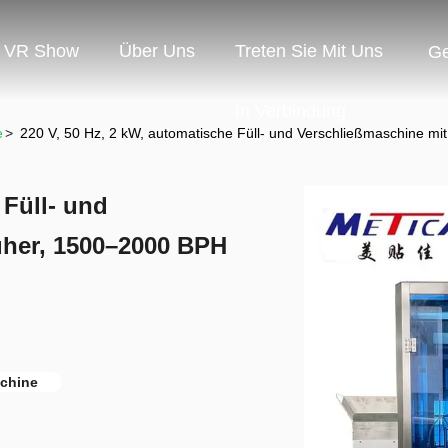
VR Show
Über Uns
Treten Sie Mit Uns
G
In Verbindung
e
>
220 V, 50 Hz, 2 kW, automatische Füll- und Verschließmaschine mi
 Füll- und
üher, 1500–2000 BPH
schine