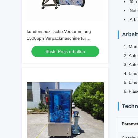
für 
Not
Arbe
kundenspezifische Versammlung
Arbei
1500bph Verpackmaschine für
Röhrchen
Manu
Beste Preis erhalten
Auto
Auto
Eine
Eine
Flas
Techn
Paramet