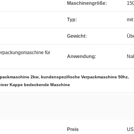
Maschinengröße:
15
Typ:
mit
Gewicht:
Üb
erpackungsmaschine für
Anwendung:
Nah
,
,
rpackmaschine 2kw
kundenspezifische Verpackmaschine 50hz
 einer Kappe bedeckende Maschine
Preis
US