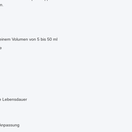
n.
t einem Volumen von 5 bis 50 ml
e
ere Lebensdauer
 Anpassung