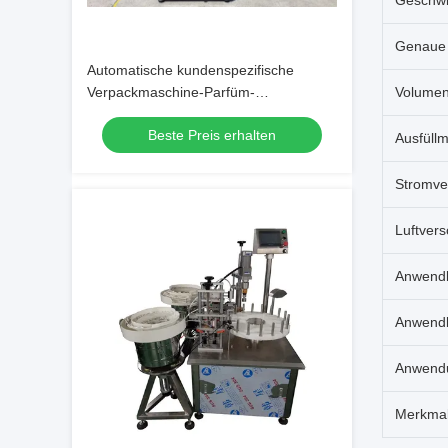
Geschwi
Genaue 
Automatische kundenspezifische
Verpackmaschine-Parfüm-
Volumen
Beispielversammlungs-Maschine
Beste Preis erhalten
Ausfüll
Stromve
Luftver
Anwendb
Anwend
Anwend
Merkma