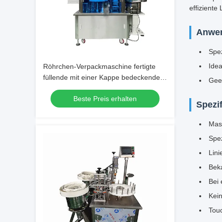
effiziente
Anwe
Spez
Idea
Röhrchen-Verpackmaschine fertigte
füllende mit einer Kappe bedeckende
Geei
Maschine besonders an
Beste Preis erhalten
Spezi
Mas
Spez
Lini
Beka
Bei 
Kein
Tou