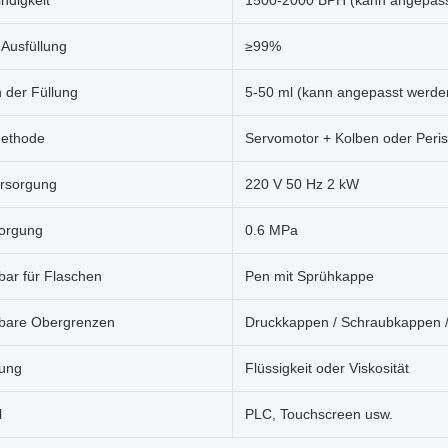
ndigkeit
1500-2000 BPH (kann angepass
Ausfüllung
≥99%
 der Füllung
5-50 ml (kann angepasst werde
methode
Servomotor + Kolben oder Peris
rsorgung
220 V 50 Hz 2 kW
sorgung
0.6 MPa
ar für Flaschen
Pen mit Sprühkappe
bare Obergrenzen
Druckkappen / Schraubkappen
ung
Flüssigkeit oder Viskosität
l
PLC, Touchscreen usw.