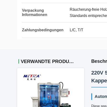
Räucherung-freie Holz
Verpackung
Informationen
Standards entsprech
Zahlungsbedingungen
L/C, T/T
Beschr
VERWANDTE PRODUKTE
220V 
Kappe
Autom
Diese spe